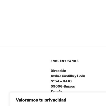
ENCUÉNTRANOS
Dirección
Avda./ Castilla y León
Nº54 – BAJO
09006-Burgos
España
Valoramos tu privacidad
Telefonos