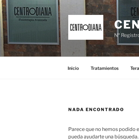
Saltar
al
contenido
CEN
Nº Registr
Inicio
Tratamientos
Tera
NADA ENCONTRADO
Parece que no hemos podido en
pueda ayudarte una búsqueda.